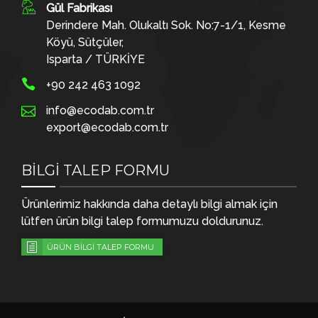
Gül Fabrikası
Derindere Mah. Olukaltı Sok. No:7-1/1, Kesme
Köyü, Sütçüler,
Isparta / TÜRKİYE
+90 242 463 1092
info@ecodab.com.tr
export@ecodab.com.tr
BİLGİ TALEP FORMU
Ürünlerimiz hakkında daha detaylı bilgi almak için
lütfen ürün bilgi talep formumuzu doldurunuz.
ÜRÜN BİLGİ TALEP FORMU