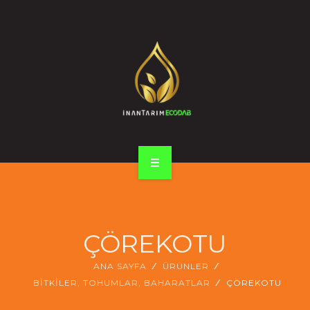
ÜRÜNLER
GALERİ
İLETİŞİM
Türkçe
ENGLISH
ANA SAYFA
ŞİRKET PROFİLİ
ÇÖREKOTU
ÜRÜNLER
ANA SAYFA
ÜRÜNLER
GALERİ
BİTKİLER, TOHUMLAR, BAHARATLAR
ÇÖREKOTU