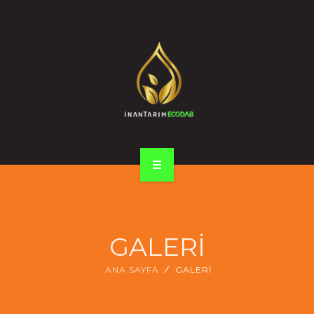
ÜRÜNLER
GALERİ
İLETİŞİM
Türkçe
ENGLISH
ANA SAYFA
ŞİRKET PROFİLİ
GALERİ
ÜRÜNLER
ANA SAYFA
GALERİ
GALERİ