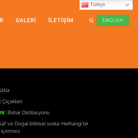
Türkçe
R
GALERİ
İLETİŞİM
ENGLISH
ültür
:
Çiçekleri
i :
Buhar Distilasyonu
af ve Doğal bitkisel sudur. Herhangi bir
 içermez.