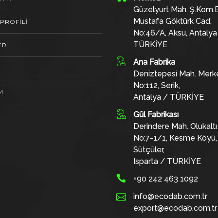
Güzelyurt Mah. Ş.Kom.E
Mustafa Göktürk Cad.
 PROFİLİ
No:46/A, Aksu, Antalya
TÜRKİYE
ER
Ana Fabrika
Deniztepesi Mah. Merk
No:112, Serik,
M
Antalya / TÜRKİYE
Gül Fabrikası
Derindere Mah. Olukaltı
No:7-1/1, Kesme Köyü,
Sütçüler,
Isparta / TÜRKİYE
+90 242 463 1092
info@ecodab.com.tr
export@ecodab.com.tr