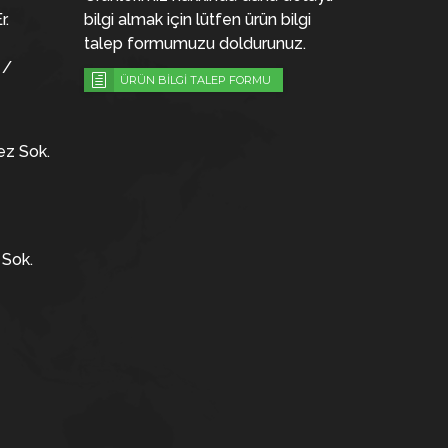
r.
bilgi almak için lütfen ürün bilgi
talep formumuzu doldurunuz.
 /
ÜRÜN BİLGİ TALEP FORMU
ez Sok.
 Sok.