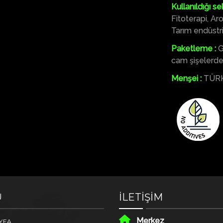
Kullanıldığı se
Fitoterapi, A
Tarım endüstril
Paketleme :
G
cam şişelerde 
Menşei :
TÜRK
İLETİŞİM
Ü
Merkez
YFA