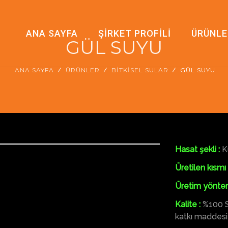
ANA SAYFA
ŞİRKET PROFİLİ
ÜRÜNLE
GÜL SUYU
ANA SAYFA
ÜRÜNLER
BİTKİSEL SULAR
GÜL SUYU
Hasat şekli :
K
Üretilen kısmı 
Üretim yöntem
Kalite :
%100 S
katkı maddesi