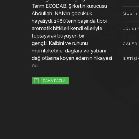
Tarım ECODAB. Şirketin kurucusu
Abdullah İNAN'ın çocukluk
ŞİRKET
hayaliydi. 1980'lerin başında tıbbi
aromatik bitkileri kendi elleriyle
ÜRÜNL
toplayarak büyüyen bir
gençti.
Kalbini ve ruhunu
GALERİ
memleketine, dağlara ve yabani
dağ otlarına koyan adamın hikayesi
İLETİŞİ
bu
DAHA FAZLA