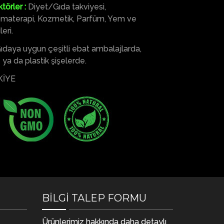
ktörler :
Diyet/Gıda takviyesi,
romaterapi, Kozmetik, Parfüm, Yem ve
eri.
ıdaya uygun çeşitli ebat ambalajlarda,
ya da plastik şişelerde.
İYE
BİLGİ TALEP FORMU
Ürünlerimiz hakkında daha detaylı